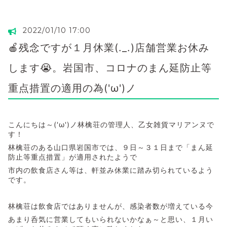
2022/01/10 17:00
🍎残念ですが１月休業(._.)店舗営業お休み
します😭。岩国市、コロナのまん延防止等
重点措置の適用の為('ω')ノ
こんにちは～('ω')ノ林檎荘の管理人、乙女雑貨マリアンヌで
す！
林檎荘のある山口県岩国市では、９日～３１日まで「まん延
防止等重点措置」が適用されたようで
市内の飲食店さん等は、軒並み休業に踏み切られているよう
です。
林檎荘は飲食店ではありませんが、感染者数が増えている今
あまり呑気に営業してもいられないかなぁ～と思い、１月い