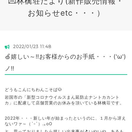
💌林檎荘だより(新作販売情報・
お知らせetc・・・）
2022/01/23 11:48
🍏嬉しい～‼お客様からのお手紙・・・('ω')
ノ‼
どうもこんにちわんこそば🐶
岩国市の「新型コロナウイルスまん延防止ナントカカント
カ」に配慮して店舗営業のお休みを頂いている林檎荘です。
2022年・・・新しい年が始まったというのに、１月から冴え
ないワァ～（´-`）.｡oO
と、思っておりましたら嬉しい出来事が🎵いやいや、あるも