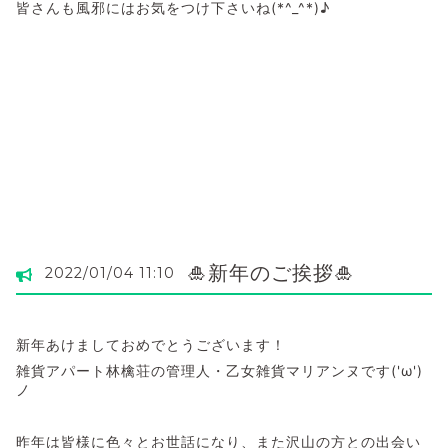
皆さんも風邪にはお気をつけ下さいね(*^_^*)♪
🎍新年のご挨拶🎍
2022/01/04 11:10
新年あけましておめでとうございます！
雑貨アパート林檎荘の管理人・乙女雑貨マリアンヌです('ω')
ノ
昨年は皆様に色々とお世話になり、また沢山の方との出会い