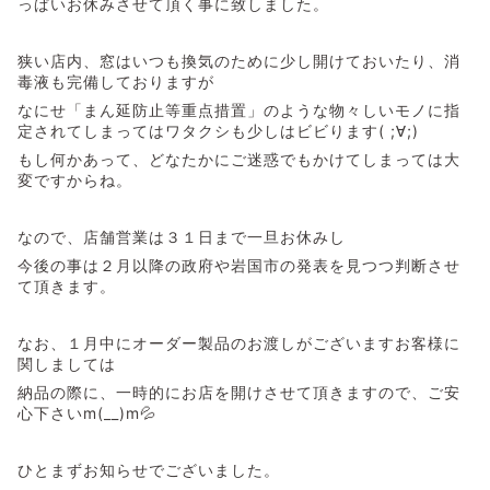
っぱいお休みさせて頂く事に致しました。
狭い店内、窓はいつも換気のために少し開けておいたり、消
毒液も完備しておりますが
なにせ「まん延防止等重点措置」のような物々しいモノに指
定されてしまってはワタクシも少しはビビります( ;∀;)
もし何かあって、どなたかにご迷惑でもかけてしまっては大
変ですからね。
なので、店舗営業は３１日まで一旦お休みし
今後の事は２月以降の政府や岩国市の発表を見つつ判断させ
て頂きます。
なお、１月中にオーダー製品のお渡しがございますお客様に
関しましては
納品の際に、一時的にお店を開けさせて頂きますので、ご安
心下さいm(__)m💦
ひとまずお知らせでございました。