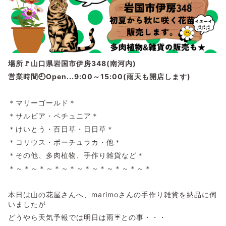
場所🚩山口県岩国市伊房348(南河内)
営業時間🕘Open...9:00～15:00(雨天も開店します)
＊マリーゴールド＊
＊サルビア・ペチュニア＊
＊けいとう・百日草・日日草＊
＊コリウス・ポーチュラカ・他＊
＊その他、多肉植物、手作り雑貨など＊
＊～＊～＊～＊～＊～＊～＊～＊～＊～＊
本日は山の花屋さんへ、marimoさんの手作り雑貨を納品に伺
いましたが
どうやら天気予報では明日は雨☔との事・・・