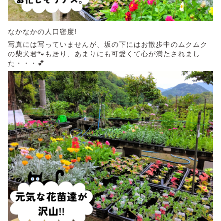
なかなかの人口密度!
写真には写っていませんが、坂の下にはお散歩中のムクムク
の柴犬君🐾も居り、あまりにも可愛くて心が満たされまし
た・・・💕