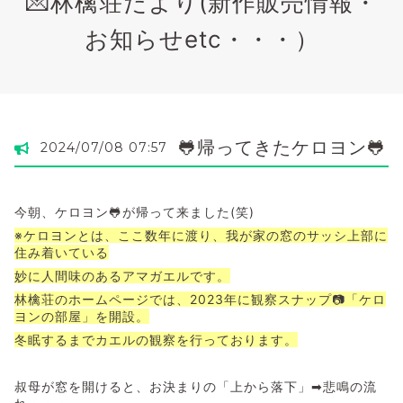
💌林檎荘だより(新作販売情報・
お知らせetc・・・）
🐸帰ってきたケロヨン🐸
2024/07/08 07:57
今朝、ケロヨン🐸が帰って来ました(笑)
※ケロヨンとは、ここ数年に渡り、我が家の窓のサッシ上部に
住み着いている
妙に人間味のあるアマガエルです。
林檎荘のホームページでは、2023年に観察スナップ📷「ケロ
ヨンの部屋」を開設。
冬眠するまでカエルの観察を行っております。
叔母が窓を開けると、お決まりの「上から落下」➡悲鳴の流