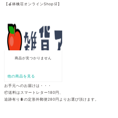
【🍎林檎荘オンラインShop🛒】
お手元へのお届けは・・・
📦送料はスマートレター180円、
追跡有り🐜の定形外郵便280円よりお選び頂けます。