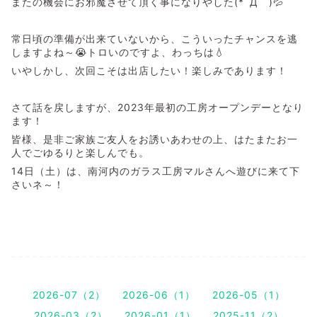
またの機会にお邪魔させて頂く事になりやした(*´Д｀)💦
常日頃の準備が出来ていないから、こういったチャンスを逃
しますよね～😭トロいのですよ、わっちは💧
いやしかし、次回こそは出店したい！楽しみであります！
さて話を戻しますが、2023年最初の工房オープンデーとなり
ます！
皆様、是非ご家族ご友人をお誘いあわせの上、はたまたお一
人でごゆるりと楽しんでも。
14日（土）は、南河内のガラス工房マルさんへ遊びに来て下
さいネ～！
2026-07（2）
2026-06（1）
2026-05（1）
2026-03（2）
2026-01（1）
2025-11（2）