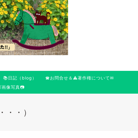
📚日記（blog）
☎お問合せ＆⚠️著作権について✉
ゴ画像写真📷
c・・・）