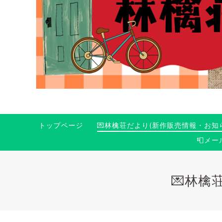
トップページ
💌林檎荘だより(新作販売情報・お知
📮メ
💌林檎