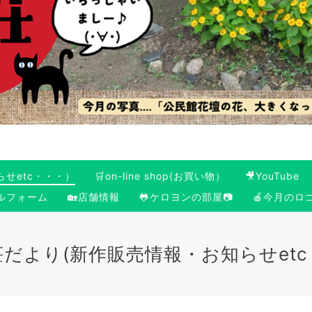
らせetc・・・）
🛒on-line shop(お買い物）
🎥YouTube
ールフォーム
🏡店舗情報
🐸ケロヨンの部屋📷
🍎今月のロ
荘だより(新作販売情報・お知らせet