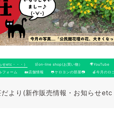
らせetc・・・）
🛒on-line shop(お買い物）
🎥YouTube
ールフォーム
🏡店舗情報
🐸ケロヨンの部屋📷
🍎今月のロ
荘だより(新作販売情報・お知らせet