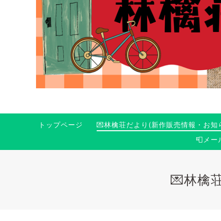
トップページ
💌林檎荘だより(新作販売情報・お知
📮メ
💌林檎