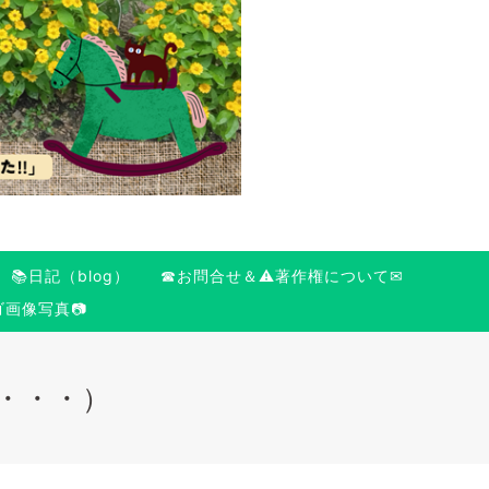
📚日記（blog）
☎お問合せ＆⚠️著作権について✉
ゴ画像写真📷
c・・・）