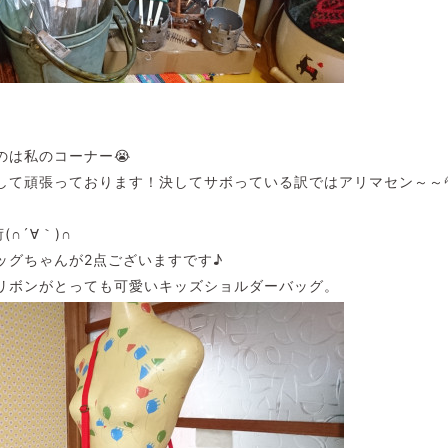
のは私のコーナー😭
して頑張っております！決してサボっている訳ではアリマセン～～
荷(∩´∀｀)∩
ッグちゃんが2点ございますです♪
リボンがとっても可愛いキッズショルダーバッグ。