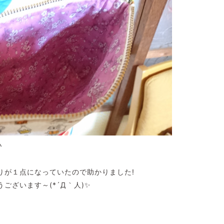
♪
りが１点になっていたので助かりました!
うございます～(*´Д｀人)✨