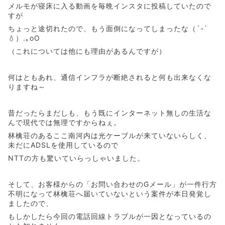
メルモが寝床に入る動画を毎晩インスタに投稿していたので
すが
ちょっと途切れたので、もう面倒になってしまったな（´-`
💧）.｡oO
（これについては他にも理由があるんですが）
何はともあれ、通信インフラが断絶されると何も出来なくな
りますね～
昔だったらまだしも、もう既にインターネット無しの生活な
んで現代では無理ですからねぇ。
林檎荘のあるここ南河内は光ケーブルが来ていないらしく、
未だにADSLを使用しているので
NTTの方も驚いていらっしゃいました。
そして、お客様からの「お問い合わせのGメール」が一件行方
不明になって林檎荘へ届いていないという案件が本日発覚し
ましたので、
もしかしたら今回の電話回線トラブルが一因となっているの