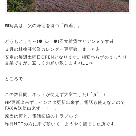
📷写真は、父の帰宅を待つ「白爺」。
どうもどうも～(●´ω｀●)乙女雑貨マリアンヌです🍎
３月の林檎荘営業カレンダー更新致しました♪
安定の毎週土曜日OPENとなります。相変わらずのまったり
営業ですが、宜しくお願い致します<(_ _)>
ところで
この数日間、ネットが使えず大変でした(´ﾟдﾟ｀)
HP更新出来ず、インスタ更新出来ず、電話も使えないので
FAXも送信出来ず・・・。
原因は何と、電話回線のトラブルで
昨日NTTの方に来て頂いて、ようやく復旧した所です。