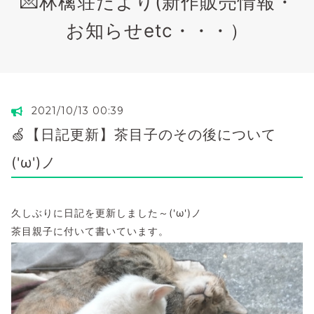
💌林檎荘だより(新作販売情報・
お知らせetc・・・）
2021/10/13 00:39
🍏【日記更新】茶目子のその後について
('ω')ノ
久しぶりに日記を更新しました～('ω')ノ
茶目親子に付いて書いています。