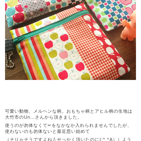
可愛い動物、メルヘンな柄。おもちゃ柄とアヒル柄の生地は
大竹市のUn...さんから頂きました。
使うのが勿体なくて✂をなかなか入れられませんでしたが、
使わないのも勿体ないと最近思い始めて
（そりゃそうですよね💧せっかく頂いたのに(;^_^A））よう