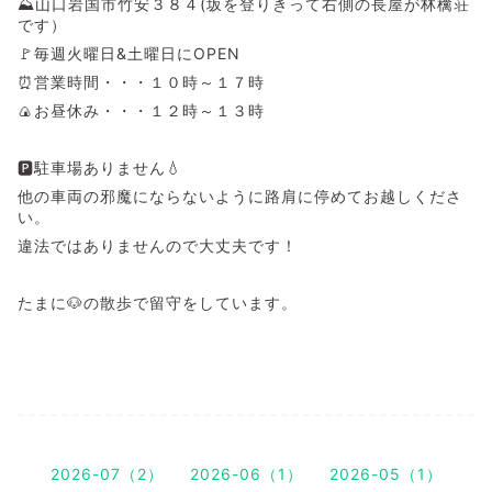
⛰️山口岩国市竹安３８４(坂を登りきって右側の長屋が林檎荘
です）
🚩毎週火曜日&土曜日にOPEN
⏰営業時間・・・１０時～１７時
🍙お昼休み・・・１２時～１３時
🅿駐車場ありません💧
他の車両の邪魔にならないように路肩に停めてお越しくださ
い。
違法ではありませんので大丈夫です！
たまに🐶の散歩で留守をしています。
2026-07（2）
2026-06（1）
2026-05（1）