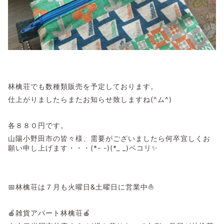
林檎荘でも数種類販売を予定しております。
仕上がりましたらまたお知らせ致しますね(^ム^)
各８８０円です。
山陽小野田市の皆々様、需要がございましたら何卒宜しくお
願い申し上げます・・・(*- -)(*_ _)ペコリ✨
📅林檎荘は７月も火曜日&土曜日に営業中⛵
🍎雑貨アパート林檎荘🍎