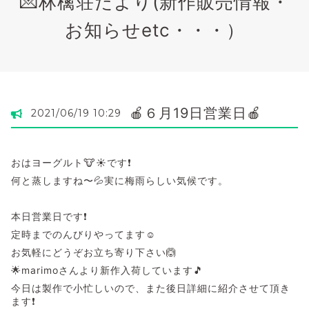
💌林檎荘だより(新作販売情報・
お知らせetc・・・）
🍎６月19日営業日🍎
2021/06/19 10:29
おはヨーグルト🐮☀️です❗
何と蒸しますね〜💦実に梅雨らしい気候です。
本日営業日です❗
定時までのんびりやってます☺️
お気軽にどうぞお立ち寄り下さい🙆
🌟marimoさんより新作入荷しています🎵
今日は製作で小忙しいので、また後日詳細に紹介させて頂き
ます❗