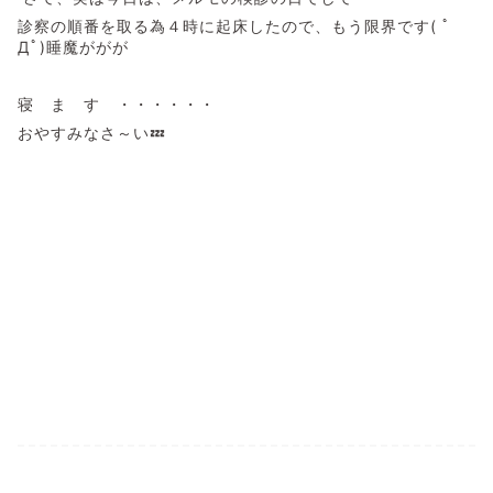
診察の順番を取る為４時に起床したので、もう限界です( ﾟ
Дﾟ)睡魔ががが
寝 ま す ・・・・・・
おやすみなさ～い💤