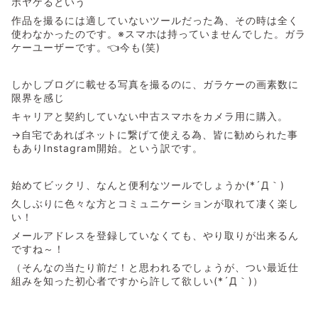
ボヤケるという
作品を撮るには適していないツールだった為、その時は全く
使わなかったのです。※スマホは持っていませんでした。ガラ
ケーユーザーです。👈今も(笑)
しかしブログに載せる写真を撮るのに、ガラケーの画素数に
限界を感じ
キャリアと契約していない中古スマホをカメラ用に購入。
→自宅であればネットに繋げて使える為、皆に勧められた事
もありInstagram開始。という訳です。
始めてビックリ、なんと便利なツールでしょうか(*´Д｀)
久しぶりに色々な方とコミュニケーションが取れて凄く楽し
い！
メールアドレスを登録していなくても、やり取りが出来るん
ですね～！
（そんなの当たり前だ！と思われるでしょうが、つい最近仕
組みを知った初心者ですから許して欲しい(*´Д｀)）