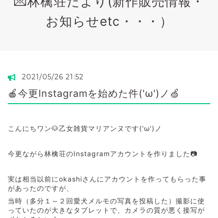
💌林檎荘だより(新作販売情報・
お知らせetc・・・）
2021/05/26 21:52
🍎今更Instagramを始めた件('ω')ノ🍏
こんにちワン🐶乙女雑貨マリアンヌです('ω')ノ
今更ながら林檎荘のInstagramアカウントを作りました📷
実は相当以前にokashiさんにアカウントを作ってもらった事
があったのですが、
当時（多分１～２回愛犬メルモの写真を投稿した）撮影に使
っていたのが大きなタブレットで、カメラの質が悪く接写が