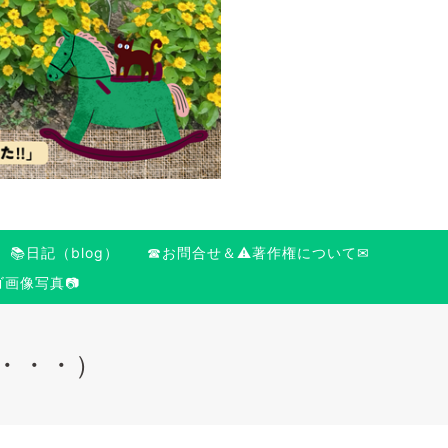
📚日記（blog）
☎お問合せ＆⚠️著作権について✉
ゴ画像写真📷
c・・・）