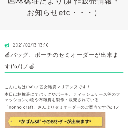
💌林檎荘だより(新作販売情報・
お知らせetc・・・）
2021/02/13 13:16
🍏バッグ、ポーチのセミオーダーが出来ま
す('ω')ノ🍏
こんにちは('ω')ノ乙女雑貨マリアンヌです！
本日は林檎荘にてバッグやポーチ、ティッシュケース等のフ
ァッション小物や布雑貨を製作・販売されている
「nonno craft」さんよりセミオーダーのご案内です('ω')ノ