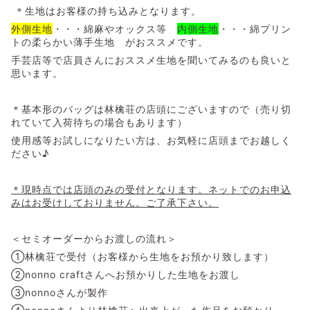
＊生地はお客様の持ち込みとなります。
外側生地
・・・綿麻やオックス等
内側生地
・・・綿プリン
トの柔らかい薄手生地 がおススメです。
手芸店等で店員さんにおススメ生地を聞いてみるのも良いと
思います。
＊基本形のバッグは林檎荘の店頭にございますので（売り切
れていて入荷待ちの場合もあります）
使用感等お試しになりたい方は、お気軽に店頭までお越しく
ださい♪
＊現時点では店頭のみの受付となります。ネットでのお申込
みはお受けしておりません。ご了承下さい。
＜セミオーダーからお渡しの流れ＞
①林檎荘で受付（お客様から生地をお預かり致します）
②nonno craftさんへお預かりした生地をお渡し
③nonnoさんが製作