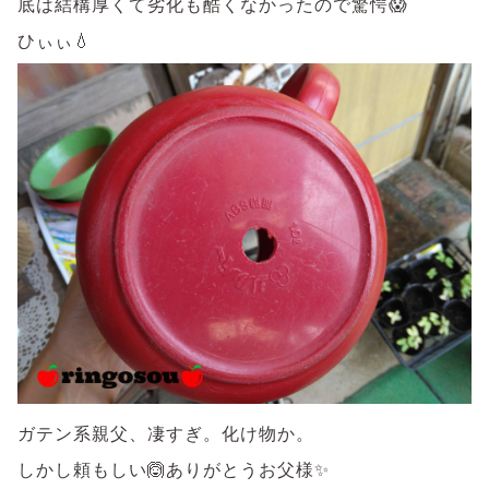
底は結構厚くて劣化も酷くなかったので驚愕😱
ひぃぃ💧
ガテン系親父、凄すぎ。化け物か。
しかし頼もしい🙆ありがとうお父様✨