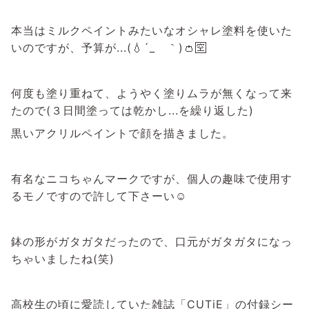
本当はミルクペイントみたいなオシャレ塗料を使いた
いのですが、予算が...(💧´_ゝ｀)👛🈳
何度も塗り重ねて、ようやく塗りムラが無くなって来
たので(３日間塗っては乾かし...を繰り返した)
黒いアクリルペイントで顔を描きました。
有名なニコちゃんマークですが、個人の趣味で使用す
るモノですので許して下さーい☺
鉢の形がガタガタだったので、口元がガタガタになっ
ちゃいましたね(笑)
高校生の頃に愛読していた雑誌「CUTiE」の付録シー