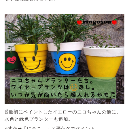
☝最初にペイントしたイエローのニコちゃんの他に、
水色と緑色プランターも追加。
⭐水色➡「に☺こ。」と平仮名でペイント。