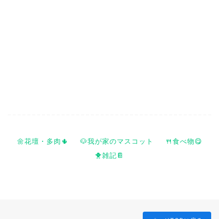
🌼花壇・多肉🌵
🐶我が家のマスコット
🍴食べ物😋
🐥雑記📔