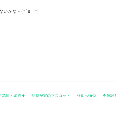
いかな～(*´д｀*)
🌼花壇・多肉🌵
🐶我が家のマスコット
🍴食べ物😋
🐥雑記