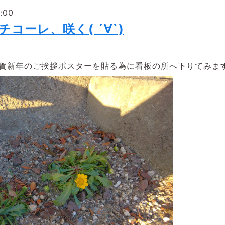
:00
チコーレ、咲く( ´∀`)
賀新年のご挨拶ポスターを貼る為に看板の所へ下りてみますと