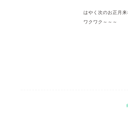
はやく次のお正月来な
ワクワク～～～