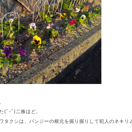
、
(ﾟ-ﾟ)二株ほど。
ワタクシは、パンジーの根元を掘り掘りして犯人のネキリ