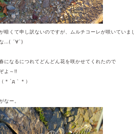
が暗くて申し訳ないのですが、ムルチコーレが咲いていま
.( ´∀`)
春になるにつれてどんどん花を咲かせてくれたので
よ～‼️
（＊´д｀＊）
がなー。