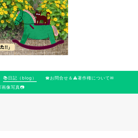
📚日記（blog）
☎お問合せ＆⚠️著作権について✉
ゴ画像写真📷