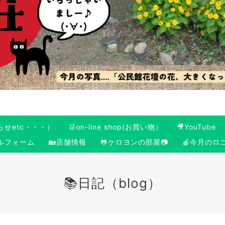
らせetc・・・）
🛒on-line shop(お買い物）
🎥YouTube
ールフォーム
🏡店舗情報
🐸ケロヨンの部屋📷
🍎今月のロ
📚日記（blog）