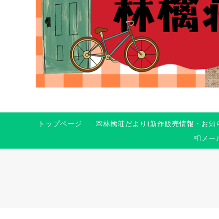
トップページ
💌林檎荘だより(新作販売情報・お知
📮メ