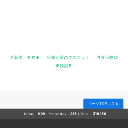
🌼花壇・多肉🌵
🐶我が家のマスコット
🍴食べ物😋
🐥雑記📔
ページTOPに戻る
Today :
909
| Yesterday :
253
| Total :
318256