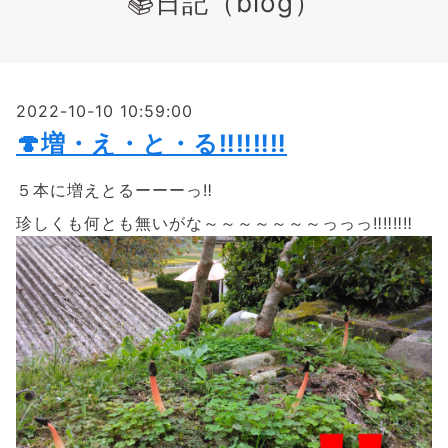
📚日記（blog）
2022-10-10 10:59:00
🍄増・え・と・る‼️‼️‼️‼️
５本に増えとるーーーっ‼️
珍しくも何とも無いがな～～～～～～～っっっ‼️‼️‼️‼️