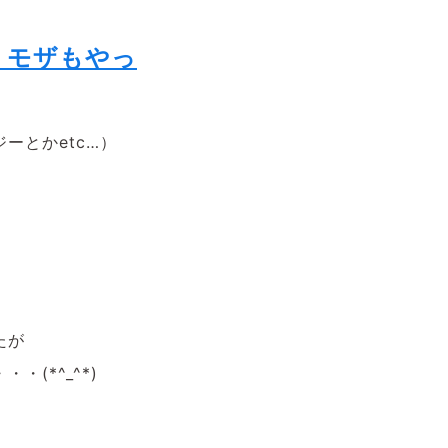
ミモザもやっ
ーとかetc…）
たが
(*^_^*)