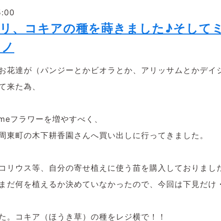
5:00
ワリ、コキアの種を蒔きました♪そして
)ノ
お花達が（パンジーとかビオラとか、アリッサムとかデイジ
て来た為、
omeフラワーを増やすべく、
周東町の木下耕香園さんへ買い出しに行ってきました。
コリウス等、自分の寄せ植えに使う苗を購入しておりまし
だ何を植えるか決めていなかったので、今回は下見だけ・・・
た。コキア（ほうき草）の種をレジ横で！！