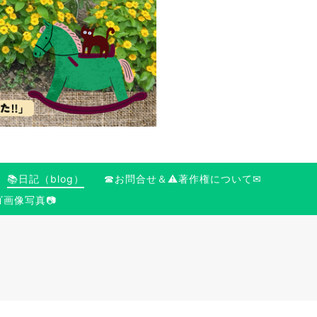
📚日記（blog）
☎お問合せ＆⚠️著作権について✉
ゴ画像写真📷