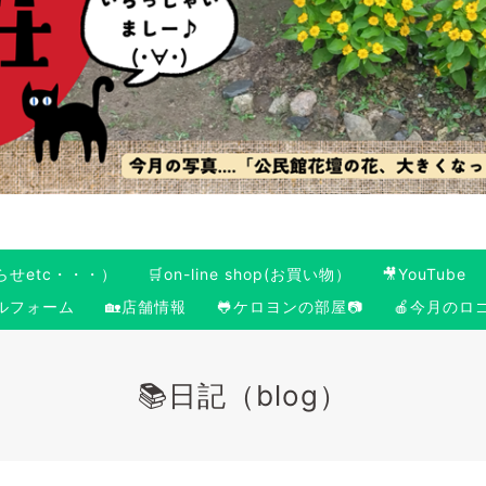
らせetc・・・）
🛒on-line shop(お買い物）
🎥YouTube
ールフォーム
🏡店舗情報
🐸ケロヨンの部屋📷
🍎今月のロ
📚日記（blog）