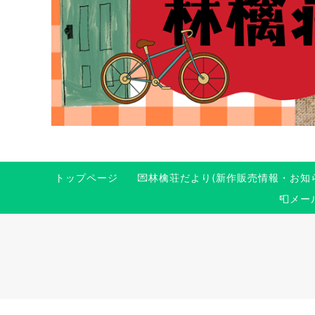
トップページ
💌林檎荘だより(新作販売情報・お知
📮メ