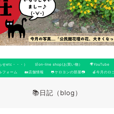
らせetc・・・）
🛒on-line shop(お買い物）
🎥YouTube
ールフォーム
🏡店舗情報
🐸ケロヨンの部屋📷
🍎今月のロ
📚日記（blog）