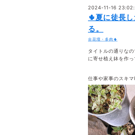
2024-11-16 23:02
🌵夏に徒長
る。
🌼花壇・多肉🌵
タイトルの通りなの
に寄せ植え鉢を作っ
仕事や家事のスキマ時