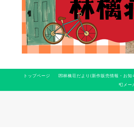
トップページ
💌林檎荘だより(新作販売情報・お知
📮メ