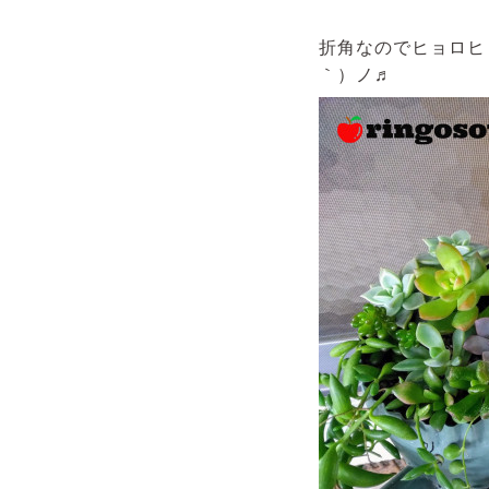
折角なのでヒョロヒ
｀）ノ♬