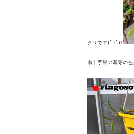
クリです(ﾟoﾟ)/
南十字星の新芽の色