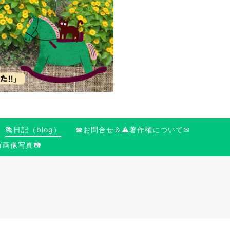
📚日記（blog）
☎お問合せ＆⚠️著作権について✉
ゴ画像写真📷