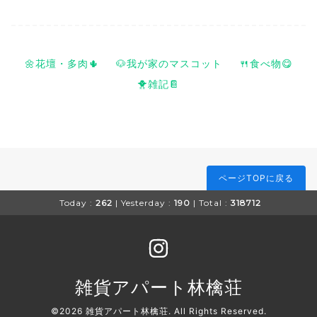
🌼花壇・多肉🌵
🐶我が家のマスコット
🍴食べ物😋
🐥雑記📔
ページTOPに戻る
Today :
262
| Yesterday :
190
| Total :
318712
雑貨アパート林檎荘
©2026
雑貨アパート林檎荘
. All Rights Reserved.