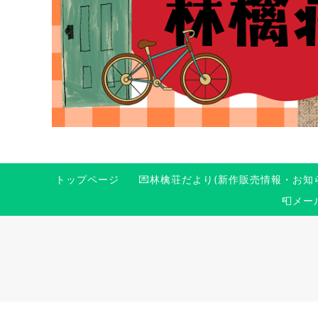
トップページ
💌林檎荘だより(新作販売情報・お知
📮メ