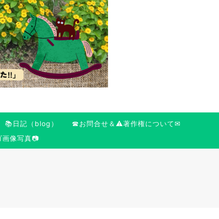
📚日記（blog）
☎お問合せ＆⚠️著作権について✉
ゴ画像写真📷