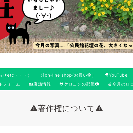
らせetc・・・）
🛒on-line shop(お買い物）
🎥YouTube
ールフォーム
🏡店舗情報
🐸ケロヨンの部屋📷
🍎今月のロ
⚠️著作権について⚠️